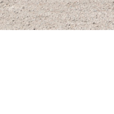
Lottie Brissle
Rektor
lottie.brissle@valla.nu
0764-700 405
Eva Liljeberg
Skoladministratör