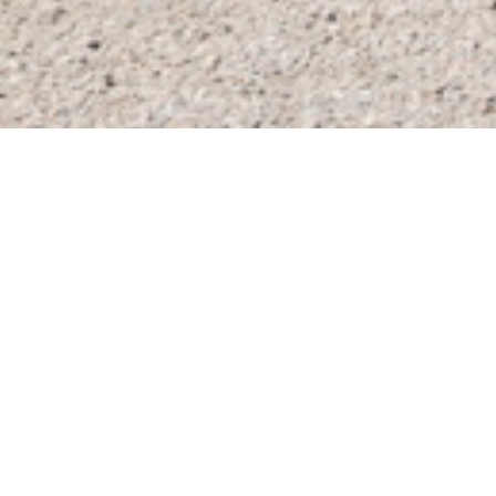
Personal
Johan Sandin
Kursansvarig STUDS-kursen
johan.sandin
@valla.nu
0760-22 79 96