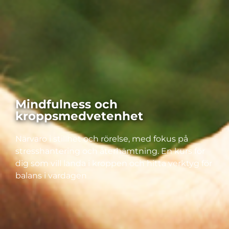
Mindfulness och
kroppsmedvetenhet
Närvaro i stillhet och rörelse, med fokus på
stresshantering och återhämtning. En kurs för
dig som vill landa i kroppen och hitta verktyg för
balans i vardagen