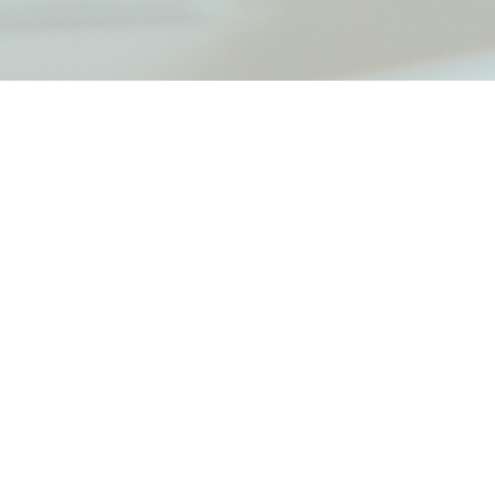
Publicerat
8 februari 2024
11 mars och 16 maj. 13.00-15.30
Välkommen till en eftermiddag där du får: